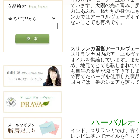
ています。太陽の光に富み、
力にあふれ、私たちの身体に
ンカではアーユルヴェーダオ
ないことでも有名です。
スリランカ国営アーユルヴェ
スリランカ国内のアーユルヴ
オイルを供給しています。ま
め、地元でとても親しまれて
も自生の薬草が減ってきてし
で育てたハーブを使用した製
国内では一番のシェアを誇っ
ハーバルオ
インド、スリランカでは、古
レシピに基いてオイルを作っ