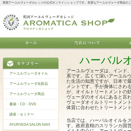
英国アーユルヴェーダカレッジの公式オンラインショップです。良質なアーユルヴェーダ商品の
ハーバル
アーユルヴェーダは、インド
アーユルヴェーダオイル
系です。広くて深いアーユル
た生活の知恵ですが、日本で
アーユルヴェーダ化粧品
メントです。手が身体にさわ
が、オイルトリートメントの効
アーユルヴェーダ商品
ヴェーダのオイルにあると言
ヴェーダオイルトリートメン
書籍・CD・DVD
体質に合わせたトリートメン
講座・セミナー
当店では、ハーバルオイルを
AYURVEDA SALON NAVI
す。政府直轄のスリランカ国
イルを中心に、アーユルヴェ